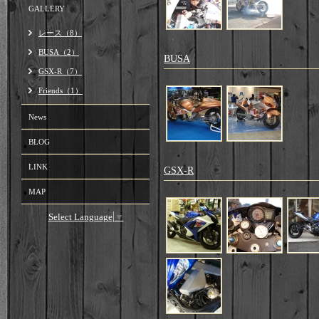
GALLERY
レース（8）
BUSA（2）
BUSA
GSX-R（7）
Friends（1）
News
BLOG
LINK
GSX-R
MAP
Select Language
▼